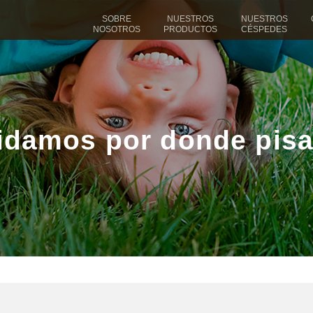
SOBRE
NUESTROS
NUESTROS
NOSOTROS
PRODUCTOS
CÉSPEDES
idamos por donde pisas